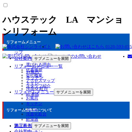
ハウステック LA マンショ
ンリフォーム
リフォームメニュー
ト
ップ
会社案内
サブメニューを展開
選ばれる理由
リフォームメニュー一覧
代表挨拶
お風呂
会社概要
キッチン
アクセスマップ
トイレ
スタッフ紹介
洗面化粧台
リフォームメニュー
サブメニューを展開
給湯器
お風呂
キッチン
トイレ
リフォーム情報館について
洗面化粧台
給湯器
施工事例
選ばれる理由
サブメニューを展開
会社案内
キッチン