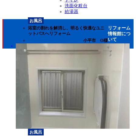
洗面化粧台
給湯器
お風呂
リフォーム
浴室の割れを解消し、明るく快適なユニ
情報館につ
ットバスへリフォーム
いて
小平市 O様
選ばれる理由
会社案内
アクセスマップ
代表挨拶
会社概要
スタッフ紹介
プライバシーポリシー
お風呂