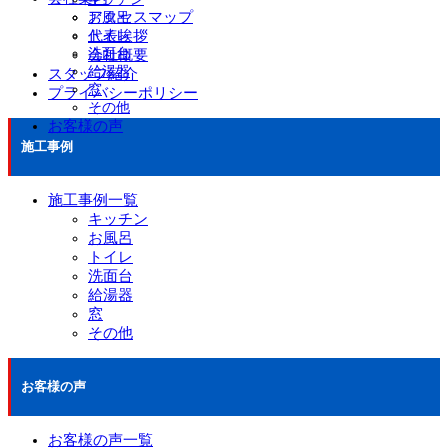
アクセスマップ
お風呂
代表挨拶
トイレ
洗面台
会社概要
給湯器
スタッフ紹介
窓
プライバシーポリシー
その他
お客様の声
施工事例
施工事例一覧
キッチン
お風呂
トイレ
洗面台
給湯器
窓
その他
お客様の声
お客様の声一覧