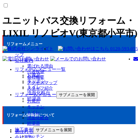
ユニットバス交換リフォーム・
LIXIL リノビオV(東京都小平市)
リフォームメニュー
ト
ップ
会社案内
選ばれる理由
リフォームメニュー一覧
代表挨拶
お風呂
会社概要
キッチン
アクセスマップ
トイレ
スタッフ紹介
洗面化粧台
リフォームメニュー
サブメニューを展開
給湯器
お風呂
キッチン
トイレ
リフォーム情報館について
洗面化粧台
給湯器
施工事例
サブメニューを展開
選ばれる理由
キッチン
会社案内