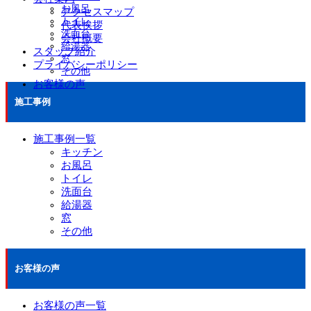
お風呂
アクセスマップ
トイレ
代表挨拶
洗面台
会社概要
給湯器
スタッフ紹介
窓
プライバシーポリシー
その他
お客様の声
施工事例
施工事例一覧
キッチン
お風呂
トイレ
洗面台
給湯器
窓
その他
お客様の声
お客様の声一覧