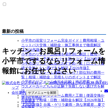
最新の投稿
小平市の浴室リフォーム完全ガイド｜費用相場・ユ
ニットバス交換・補助金・施工事例まで徹底解説
キッチン・お風呂リフォームを
【2026年版】
小平市のリフォーム相場を場所別に解説｜費用一
覧・補助金・予算オーバーを防ぐコツ【2026年版】
小平市でするならリフォーム情
小平市のリフォーム会社おすすめ一覧｜口コミ・実
績で失敗しない選び方を解説【2026年版】
報館にお任せください
小平市のリフォーム価格はいくら？部位別の費用一
覧｜相場・補助金・見積もりのポイントまで解説
小平市のリフォーム会社を比較｜地元密着 vs 大手ハ
ト
ウスメーカーどちらが正解？失敗しない選び方を解
ップ
説
会社案内
サブメニューを展開
小平市のトイレリフォーム費用と工期｜便器交換か
選ばれる理由
ら内装まで相場・日数・補助金を解説【2026年版】
代表挨拶
【2026年版】台風・ゲリラ豪雨・急な寒暖差…夏で
会社概要