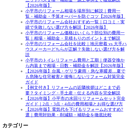
【2026年版】
小平市のリフォーム相場を場所別に解説｜費用一
覧・補助金・予算オーバーを防ぐコツ【2026年版】
小平市のリフォーム会社おすすめ一覧｜口コミ・実
績で失敗しない選び方を解説【2026年版】
小平市のリフォーム価格はいくら？部位別の費用一
覧｜相場・補助金・見積もりのポイントまで解説
小平市のリフォーム会社を比較｜地元密着 vs 大手ハ
ウスメーカーどちらが正解？失敗しない選び方を解
説
小平市のトイレリフォーム費用と工期｜便器交換か
ら内装まで相場・日数・補助金を解説【2026年版】
【2026年版】台風・ゲリラ豪雨・急な寒暖差…夏で
も危険な住宅被害と後悔しないリフォーム対策完全
ガイド
【例文付き】リフォームの近隣挨拶はどこまで必
要？タイミング・手土産・伝える内容を完全解説
【2026年版】小平市の水回りリフォームセット完全
ガイド｜2点・3点・4点の費用相場とお得な選び方
【2026年版】電気代を下げるリフォームおすすめ7
選｜費用対効果・削減額・補助金を徹底比較
カテゴリー