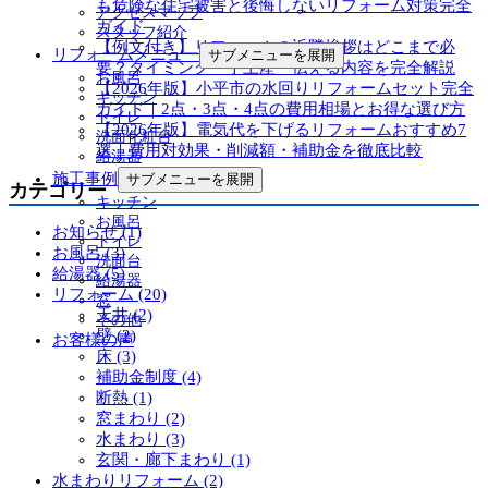
も危険な住宅被害と後悔しないリフォーム対策完全
アクセスマップ
ガイド
スタッフ紹介
【例文付き】リフォームの近隣挨拶はどこまで必
リフォームメニュー
サブメニューを展開
要？タイミング・手土産・伝える内容を完全解説
お風呂
【2026年版】小平市の水回りリフォームセット完全
キッチン
ガイド｜2点・3点・4点の費用相場とお得な選び方
トイレ
【2026年版】電気代を下げるリフォームおすすめ7
洗面化粧台
選｜費用対効果・削減額・補助金を徹底比較
給湯器
施工事例
サブメニューを展開
カテゴリー
キッチン
お風呂
お知らせ (1)
トイレ
お風呂 (3)
洗面台
給湯器 (5)
給湯器
リフォーム (20)
窓
天井 (2)
その他
壁 (2)
お客様の声
床 (3)
補助金制度 (4)
断熱 (1)
窓まわり (2)
水まわり (3)
玄関・廊下まわり (1)
水まわりリフォーム (2)