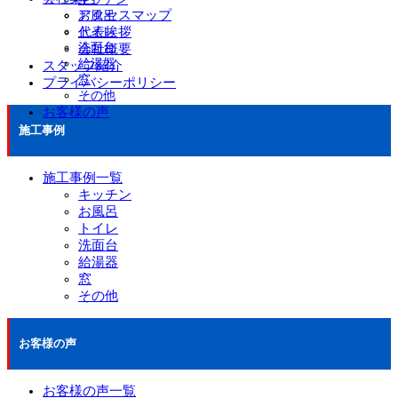
アクセスマップ
お風呂
代表挨拶
トイレ
洗面台
会社概要
給湯器
スタッフ紹介
窓
プライバシーポリシー
その他
お客様の声
施工事例
施工事例一覧
キッチン
お風呂
トイレ
洗面台
給湯器
窓
その他
お客様の声
お客様の声一覧