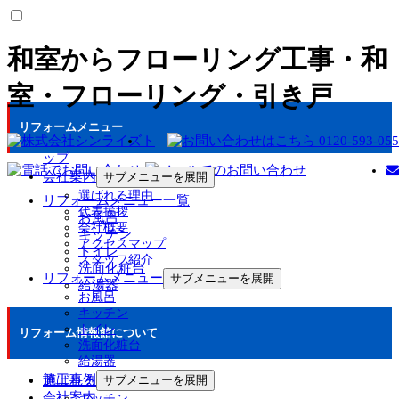
和室からフローリング工事・和
室・フローリング・引き戸
リフォームメニュー
ト
ップ
会社案内
サブメニューを展開
選ばれる理由
リフォームメニュー一覧
代表挨拶
お風呂
会社概要
キッチン
アクセスマップ
トイレ
スタッフ紹介
洗面化粧台
リフォームメニュー
サブメニューを展開
給湯器
お風呂
キッチン
トイレ
リフォーム情報館について
洗面化粧台
給湯器
施工事例
選ばれる理由
サブメニューを展開
会社案内
キッチン