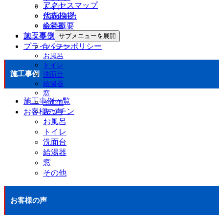
アクセスマップ
トイレ
代表挨拶
洗面化粧台
会社概要
給湯器
施工事例
スタッフ紹介
サブメニューを展開
プライバシーポリシー
キッチン
お風呂
トイレ
施工事例
洗面台
給湯器
窓
施工事例一覧
その他
キッチン
お客様の声
お風呂
トイレ
洗面台
給湯器
窓
その他
お客様の声