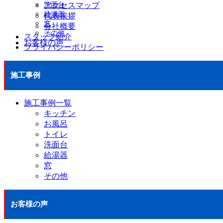
洗面台
アクセスマップ
給湯器
代表挨拶
窓
会社概要
その他
スタッフ紹介
お客様の声
プライバシーポリシー
施工事例
施工事例一覧
キッチン
お風呂
トイレ
洗面台
給湯器
窓
その他
お客様の声