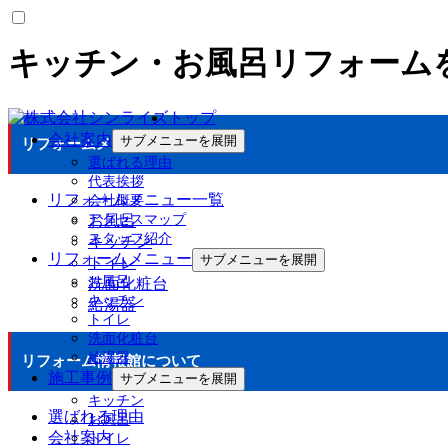
キッチン・お風呂リフォーム
トップ
会社案内
サブメニューを展開
リフォームメニュー
選ばれる理由
代表挨拶
リフォームメニュー一覧
会社概要
アクセスマップ
お風呂
スタッフ紹介
キッチン
リフォームメニュー
サブメニューを展開
トイレ
お風呂
洗面化粧台
キッチン
給湯器
トイレ
洗面化粧台
給湯器
リフォーム情報館について
施工事例
サブメニューを展開
キッチン
選ばれる理由
お風呂
会社案内
トイレ