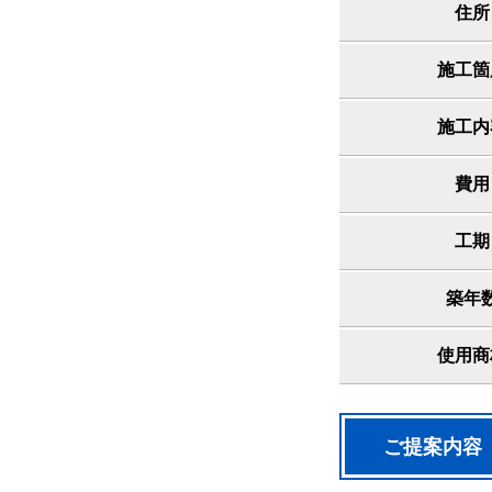
住所
施工箇
施工内
費用
工期
築年
使用商
ご提案内容