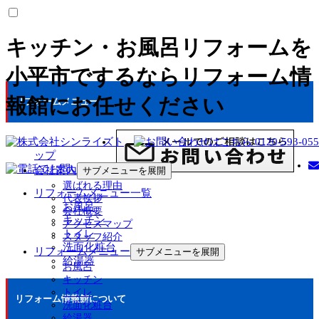
キッチン・お風呂リフォームを
小平市でするならリフォーム情
報館にお任せください
リフォームメニュー
ト
ップ
会社案内
サブメニューを展開
選ばれる理由
リフォームメニュー一覧
代表挨拶
お風呂
会社概要
キッチン
アクセスマップ
トイレ
スタッフ紹介
洗面化粧台
リフォームメニュー
サブメニューを展開
給湯器
お風呂
キッチン
トイレ
リフォーム情報館について
洗面化粧台
給湯器