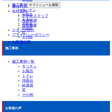
施工事例
サブメニューを展開
選ばれる理由
キッチン
会社案内
お風呂
アクセスマップ
トイレ
代表挨拶
洗面台
会社概要
給湯器
スタッフ紹介
窓
プライバシーポリシー
その他
お客様の声
施工事例
施工事例一覧
キッチン
お風呂
トイレ
洗面台
給湯器
窓
その他
お客様の声