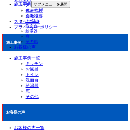
施工事例
サブメニューを展開
アクセスマップ
代表挨拶
キッチン
お風呂
会社概要
トイレ
スタッフ紹介
洗面台
プライバシーポリシー
給湯器
窓
その他
施工事例
お客様の声
施工事例一覧
キッチン
お風呂
トイレ
洗面台
給湯器
窓
その他
お客様の声
お客様の声一覧