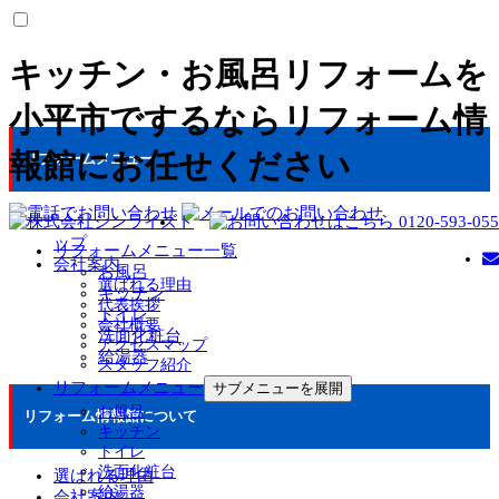
キッチン・お風呂リフォームを
小平市でするならリフォーム情
報館にお任せください
リフォームメニュー
ト
ップ
リフォームメニュー一覧
会社案内
お風呂
選ばれる理由
キッチン
代表挨拶
トイレ
会社概要
洗面化粧台
アクセスマップ
給湯器
スタッフ紹介
リフォームメニュー
サブメニューを展開
お風呂
リフォーム情報館について
キッチン
トイレ
洗面化粧台
選ばれる理由
給湯器
会社案内