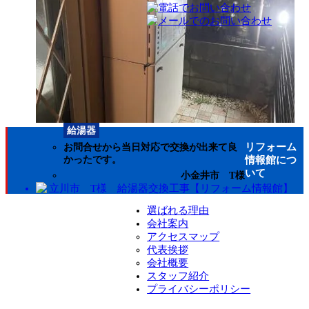
リフォームメニュー一覧
お風呂
キッチン
トイレ
洗面化粧台
給湯器
給湯器
リフォーム
お問合せから当日対応で交換が出来て良
情報館につ
かったです。
いて
小金井市 T様
選ばれる理由
会社案内
アクセスマップ
代表挨拶
会社概要
スタッフ紹介
プライバシーポリシー