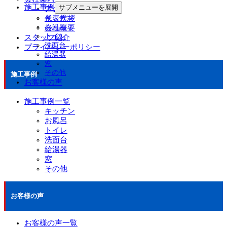
施工事例
サブメニューを展開
アクセスマップ
代表挨拶
キッチン
お風呂
会社概要
トイレ
スタッフ紹介
洗面台
プライバシーポリシー
給湯器
窓
その他
施工事例
お客様の声
施工事例一覧
キッチン
お風呂
トイレ
洗面台
給湯器
窓
その他
お客様の声
お客様の声一覧