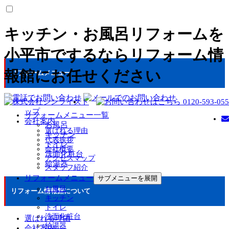
キッチン・お風呂リフォームを
小平市でするならリフォーム情
報館にお任せください
リフォームメニュー
ト
ップ
リフォームメニュー一覧
会社案内
お風呂
選ばれる理由
キッチン
代表挨拶
トイレ
会社概要
洗面化粧台
アクセスマップ
給湯器
スタッフ紹介
リフォームメニュー
サブメニューを展開
お風呂
リフォーム情報館について
キッチン
トイレ
洗面化粧台
選ばれる理由
給湯器
会社案内