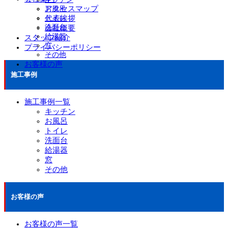
アクセスマップ
お風呂
代表挨拶
トイレ
洗面台
会社概要
給湯器
スタッフ紹介
窓
プライバシーポリシー
その他
お客様の声
施工事例
施工事例一覧
キッチン
お風呂
トイレ
洗面台
給湯器
窓
その他
お客様の声
お客様の声一覧