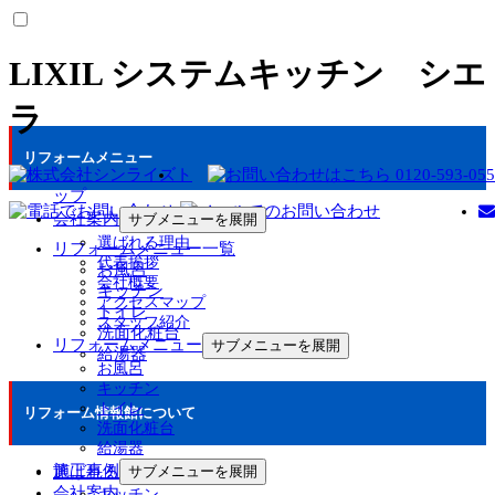
LIXIL システムキッチン シエ
ラ
リフォームメニュー
ト
ップ
会社案内
サブメニューを展開
選ばれる理由
リフォームメニュー一覧
代表挨拶
お風呂
会社概要
キッチン
アクセスマップ
トイレ
スタッフ紹介
洗面化粧台
リフォームメニュー
サブメニューを展開
給湯器
お風呂
キッチン
トイレ
リフォーム情報館について
洗面化粧台
給湯器
施工事例
選ばれる理由
サブメニューを展開
会社案内
キッチン